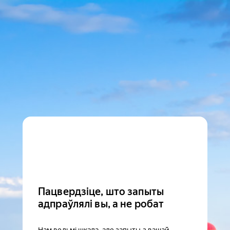
Пацвердзіце, што запыты
адпраўлялі вы, а не робат