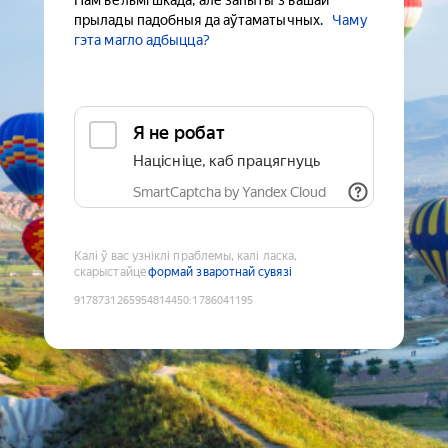
Нам вельмі шкада, але запыты з вашай
прылады падобныя да аўтаматычных.
Чаму
гэта магло адбыцца?
Я не робат
Націсніце, каб працягнуць
SmartCaptcha by Yandex Cloud
Калі ў вас узніклі праблемы, калі ласка,
скарыстайце
формай зваротнай сувязі
9178731265954814450
:
1786041195