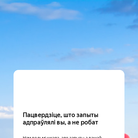
Пацвердзіце, што запыты
адпраўлялі вы, а не робат