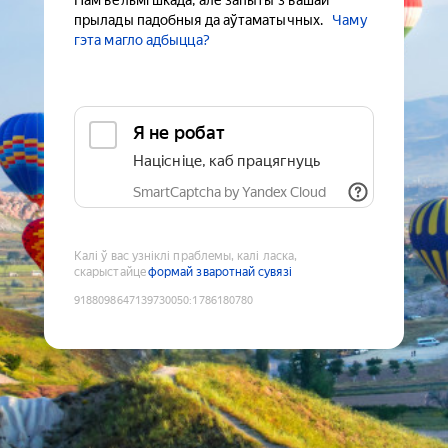
Нам вельмі шкада, але запыты з вашай
прылады падобныя да аўтаматычных.
Чаму
гэта магло адбыцца?
Я не робат
Націсніце, каб працягнуць
SmartCaptcha by Yandex Cloud
Калі ў вас узніклі праблемы, калі ласка,
скарыстайце
формай зваротнай сувязі
9188098647139730050
:
1786180780