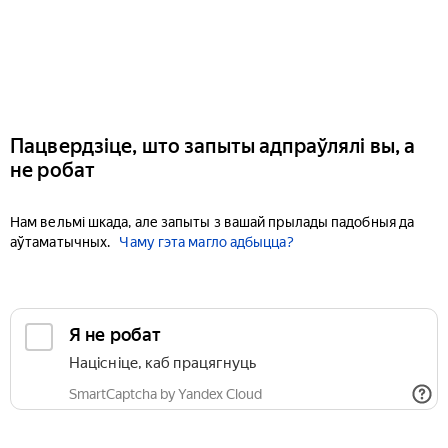
Пацвердзіце, што запыты адпраўлялі вы, а
не робат
Нам вельмі шкада, але запыты з вашай прылады падобныя да
аўтаматычных.
Чаму гэта магло адбыцца?
Я не робат
Націсніце, каб працягнуць
SmartCaptcha by Yandex Cloud