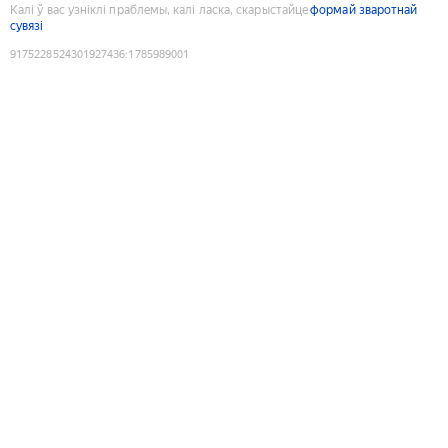
Калі ў вас узніклі праблемы, калі ласка, скарыстайце
формай зваротнай
сувязі
9175228524301927436
:
1785989001