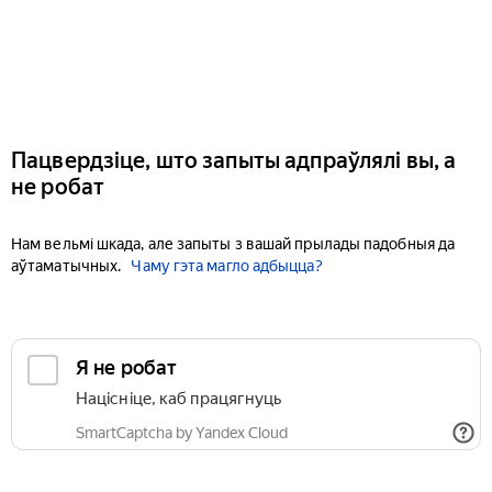
Пацвердзіце, што запыты адпраўлялі вы, а
не робат
Нам вельмі шкада, але запыты з вашай прылады падобныя да
аўтаматычных.
Чаму гэта магло адбыцца?
Я не робат
Націсніце, каб працягнуць
SmartCaptcha by Yandex Cloud