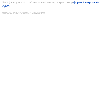
Калі ў вас узніклі праблемы, калі ласка, скарыстайце
формай зваротнай
сувязі
9190760148247708947
:
1786220440