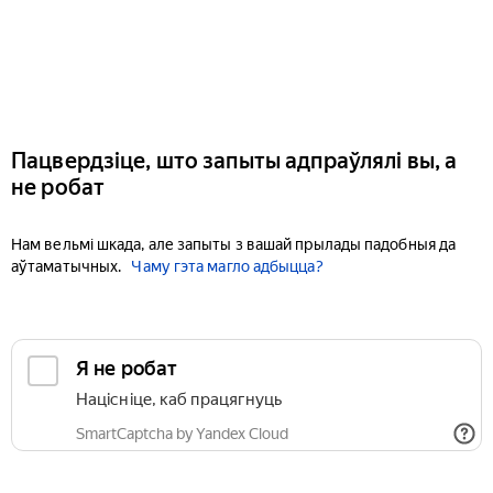
Пацвердзіце, што запыты адпраўлялі вы, а
не робат
Нам вельмі шкада, але запыты з вашай прылады падобныя да
аўтаматычных.
Чаму гэта магло адбыцца?
Я не робат
Націсніце, каб працягнуць
SmartCaptcha by Yandex Cloud