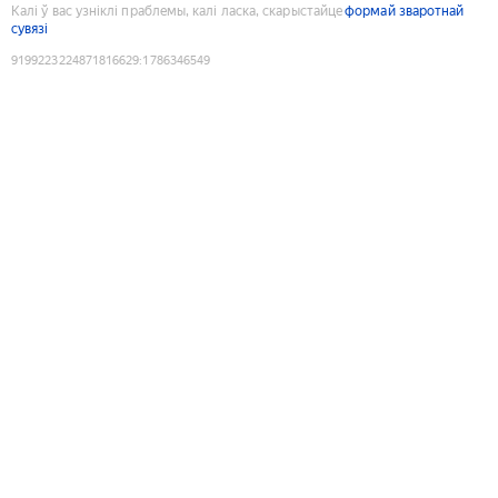
Калі ў вас узніклі праблемы, калі ласка, скарыстайце
формай зваротнай
сувязі
9199223224871816629
:
1786346549