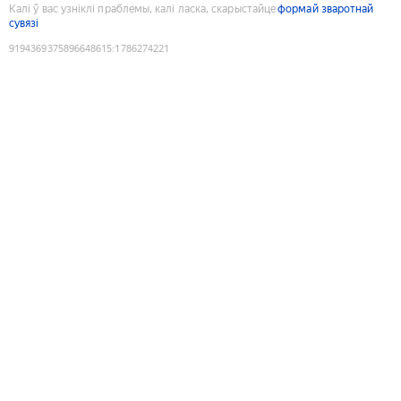
Калі ў вас узніклі праблемы, калі ласка, скарыстайце
формай зваротнай
сувязі
9194369375896648615
:
1786274221