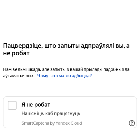
Пацвердзіце, што запыты адпраўлялі вы, а
не робат
Нам вельмі шкада, але запыты з вашай прылады падобныя да
аўтаматычных.
Чаму гэта магло адбыцца?
Я не робат
Націсніце, каб працягнуць
SmartCaptcha by Yandex Cloud