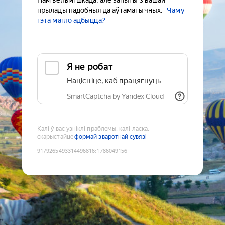
Нам вельмі шкада, але запыты з вашай
прылады падобныя да аўтаматычных.
Чаму
гэта магло адбыцца?
Я не робат
Націсніце, каб працягнуць
SmartCaptcha by Yandex Cloud
Калі ў вас узніклі праблемы, калі ласка,
скарыстайце
формай зваротнай сувязі
9179265493314496816
:
1786049156