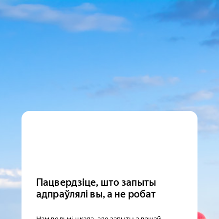
Пацвердзіце, што запыты
адпраўлялі вы, а не робат