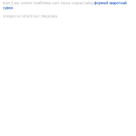
Калі ў вас узніклі праблемы, калі ласка, скарыстайце
формай зваротнай
сувязі
9193603141181670154
:
1786262804