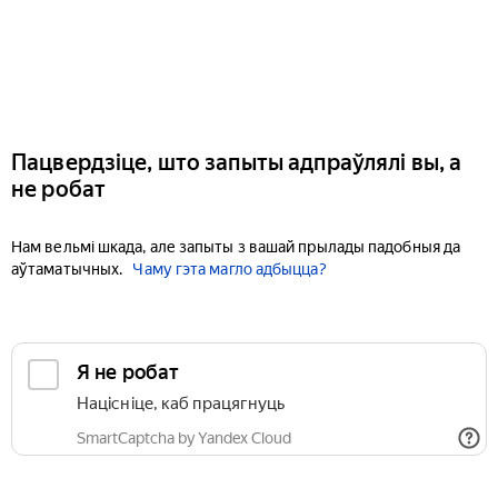
Пацвердзіце, што запыты адпраўлялі вы, а
не робат
Нам вельмі шкада, але запыты з вашай прылады падобныя да
аўтаматычных.
Чаму гэта магло адбыцца?
Я не робат
Націсніце, каб працягнуць
SmartCaptcha by Yandex Cloud