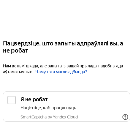
Пацвердзіце, што запыты адпраўлялі вы, а
не робат
Нам вельмі шкада, але запыты з вашай прылады падобныя да
аўтаматычных.
Чаму гэта магло адбыцца?
Я не робат
Націсніце, каб працягнуць
SmartCaptcha by Yandex Cloud