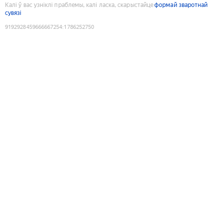
Калі ў вас узніклі праблемы, калі ласка, скарыстайце
формай зваротнай
сувязі
9192928459666667254
:
1786252750