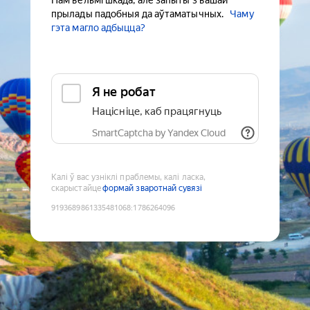
Нам вельмі шкада, але запыты з вашай
прылады падобныя да аўтаматычных.
Чаму
гэта магло адбыцца?
Я не робат
Націсніце, каб працягнуць
SmartCaptcha by Yandex Cloud
Калі ў вас узніклі праблемы, калі ласка,
скарыстайце
формай зваротнай сувязі
9193689861335481068
:
1786264096