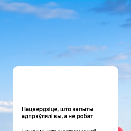
Пацвердзіце, што запыты
адпраўлялі вы, а не робат