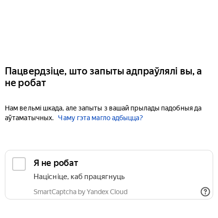
Пацвердзіце, што запыты адпраўлялі вы, а
не робат
Нам вельмі шкада, але запыты з вашай прылады падобныя да
аўтаматычных.
Чаму гэта магло адбыцца?
Я не робат
Націсніце, каб працягнуць
SmartCaptcha by Yandex Cloud