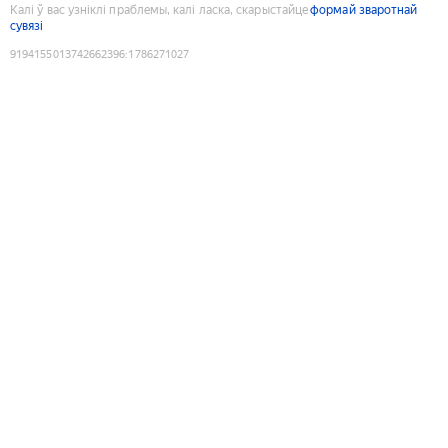
Калі ў вас узніклі праблемы, калі ласка, скарыстайце
формай зваротнай
сувязі
9194155013742662396
:
1786271027