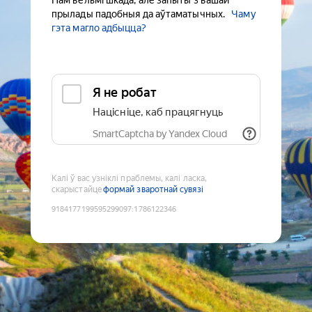
Нам вельмі шкада, але запыты з вашай
прылады падобныя да аўтаматычных.
Чаму
гэта магло адбыцца?
Я не робат
Націсніце, каб працягнуць
SmartCaptcha by Yandex Cloud
Калі ў вас узніклі праблемы, калі ласка,
скарыстайце
формай зваротнай сувязі
9184177199595299097
:
1786122346