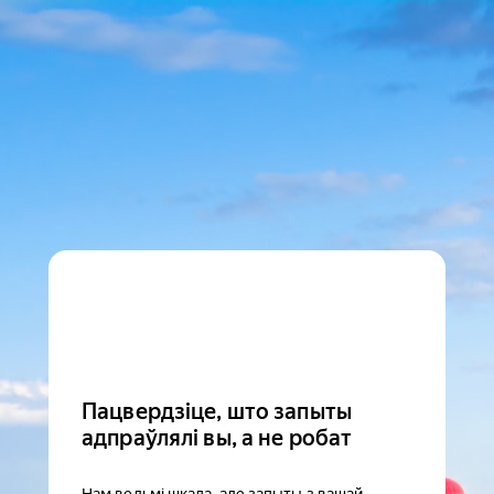
Пацвердзіце, што запыты
адпраўлялі вы, а не робат