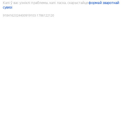
Калі ў вас узніклі праблемы, калі ласка, скарыстайце
формай зваротнай
сувязі
9184162024400919103
:
1786122120