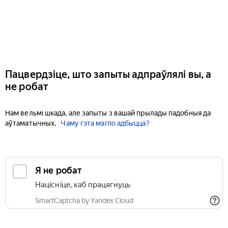
Пацвердзіце, што запыты адпраўлялі вы, а
не робат
Нам вельмі шкада, але запыты з вашай прылады падобныя да
аўтаматычных.
Чаму гэта магло адбыцца?
Я не робат
Націсніце, каб працягнуць
SmartCaptcha by Yandex Cloud