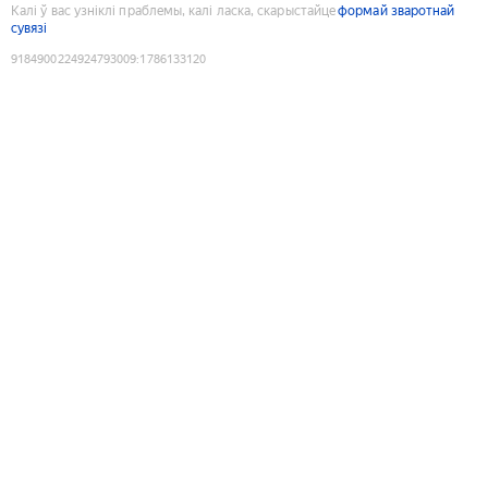
Калі ў вас узніклі праблемы, калі ласка, скарыстайце
формай зваротнай
сувязі
9184900224924793009
:
1786133120