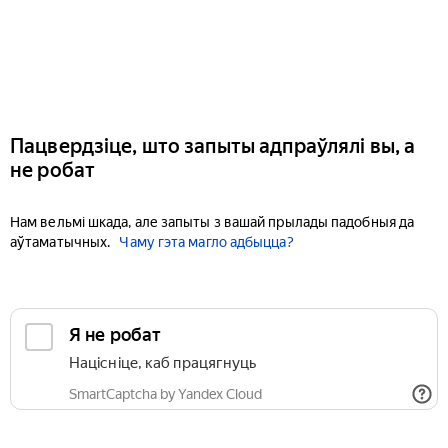
Пацвердзіце, што запыты адпраўлялі вы, а
не робат
Нам вельмі шкада, але запыты з вашай прылады падобныя да
аўтаматычных.
Чаму гэта магло адбыцца?
Я не робат
Націсніце, каб працягнуць
SmartCaptcha by Yandex Cloud