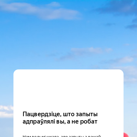
Пацвердзіце, што запыты
адпраўлялі вы, а не робат