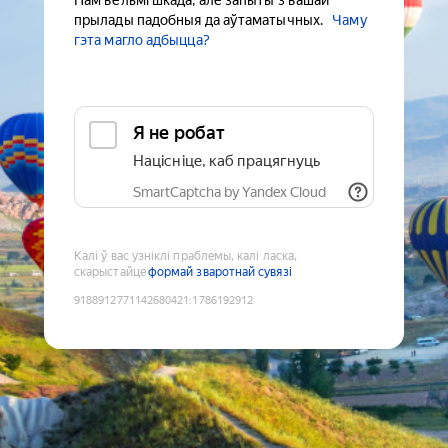
Нам вельмі шкада, але запыты з вашай
прылады падобныя да аўтаматычных.
Чаму
гэта магло адбыцца?
Я не робат
Націсніце, каб працягнуць
SmartCaptcha by Yandex Cloud
Калі ў вас узніклі праблемы, калі ласка,
скарыстайце
формай зваротнай сувязі
9188912771142680421
:
1786192912