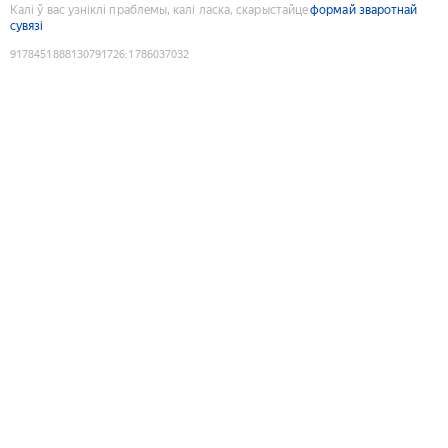
Калі ў вас узніклі праблемы, калі ласка, скарыстайце
формай зваротнай
сувязі
9178451888130791726
:
1786037032