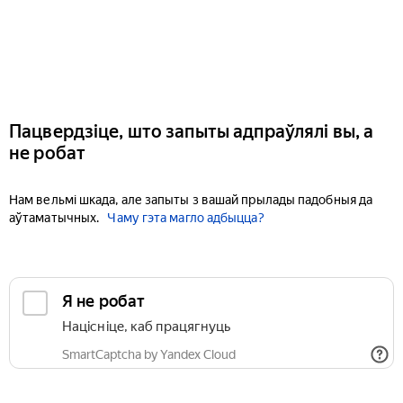
Пацвердзіце, што запыты адпраўлялі вы, а
не робат
Нам вельмі шкада, але запыты з вашай прылады падобныя да
аўтаматычных.
Чаму гэта магло адбыцца?
Я не робат
Націсніце, каб працягнуць
SmartCaptcha by Yandex Cloud