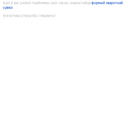
Калі ў вас узніклі праблемы, калі ласка, скарыстайце
формай зваротнай
сувязі
9181879461279334785
:
1786088107