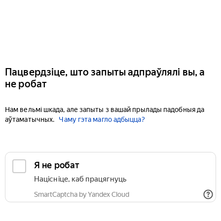
Пацвердзіце, што запыты адпраўлялі вы, а
не робат
Нам вельмі шкада, але запыты з вашай прылады падобныя да
аўтаматычных.
Чаму гэта магло адбыцца?
Я не робат
Націсніце, каб працягнуць
SmartCaptcha by Yandex Cloud