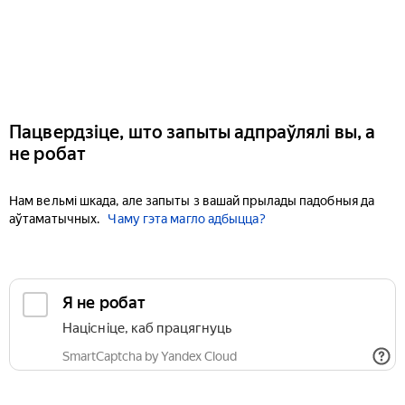
Пацвердзіце, што запыты адпраўлялі вы, а
не робат
Нам вельмі шкада, але запыты з вашай прылады падобныя да
аўтаматычных.
Чаму гэта магло адбыцца?
Я не робат
Націсніце, каб працягнуць
SmartCaptcha by Yandex Cloud