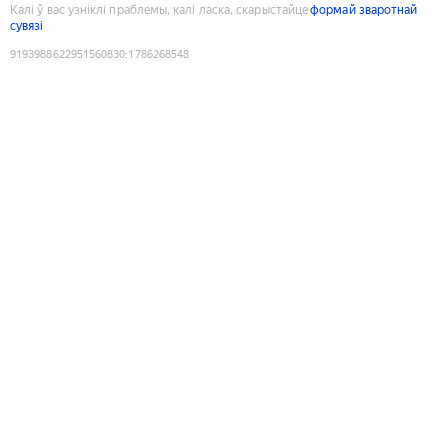
Калі ў вас узніклі праблемы, калі ласка, скарыстайце
формай зваротнай
сувязі
9193988622951560830
:
1786268548