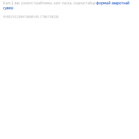
Калі ў вас узніклі праблемы, калі ласка, скарыстайце
формай зваротнай
сувязі
9185310239413698145
:
1786139230