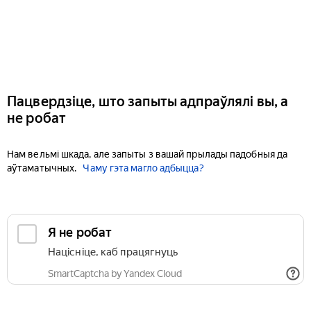
Пацвердзіце, што запыты адпраўлялі вы, а
не робат
Нам вельмі шкада, але запыты з вашай прылады падобныя да
аўтаматычных.
Чаму гэта магло адбыцца?
Я не робат
Націсніце, каб працягнуць
SmartCaptcha by Yandex Cloud