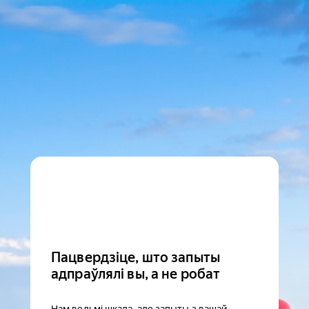
Пацвердзіце, што запыты
адпраўлялі вы, а не робат