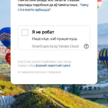
Нам вельмі шкада, але запыты з вашай
прылады падобныя да аўтаматычных.
Чаму
гэта магло адбыцца?
Я не робат
Націсніце, каб працягнуць
SmartCaptcha by Yandex Cloud
Калі ў вас узніклі праблемы, калі ласка,
скарыстайце
формай зваротнай сувязі
9174868050515351652
:
1785983629