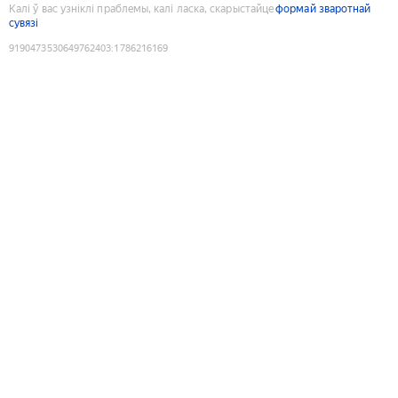
Калі ў вас узніклі праблемы, калі ласка, скарыстайце
формай зваротнай
сувязі
9190473530649762403
:
1786216169