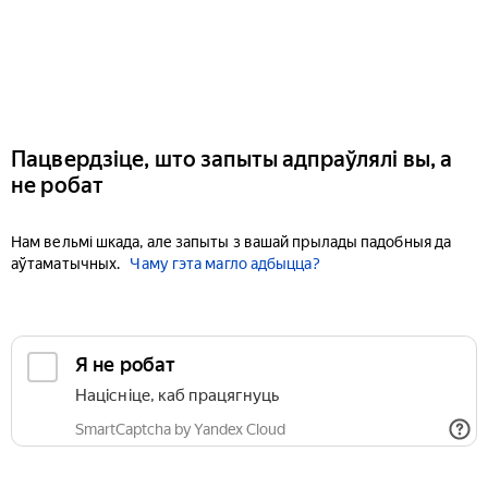
Пацвердзіце, што запыты адпраўлялі вы, а
не робат
Нам вельмі шкада, але запыты з вашай прылады падобныя да
аўтаматычных.
Чаму гэта магло адбыцца?
Я не робат
Націсніце, каб працягнуць
SmartCaptcha by Yandex Cloud