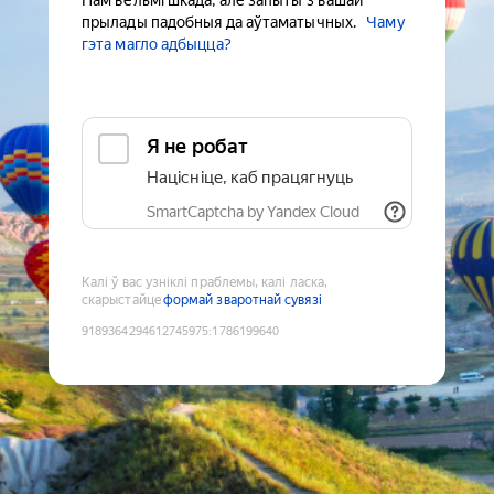
Нам вельмі шкада, але запыты з вашай
прылады падобныя да аўтаматычных.
Чаму
гэта магло адбыцца?
Я не робат
Націсніце, каб працягнуць
SmartCaptcha by Yandex Cloud
Калі ў вас узніклі праблемы, калі ласка,
скарыстайце
формай зваротнай сувязі
9189364294612745975
:
1786199640