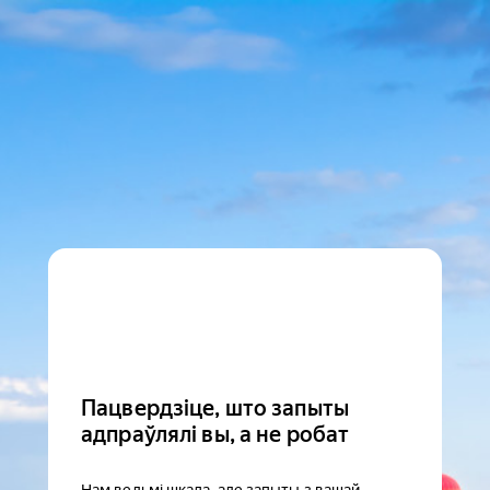
Пацвердзіце, што запыты
адпраўлялі вы, а не робат