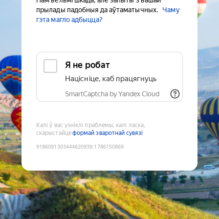
Нам вельмі шкада, але запыты з вашай
прылады падобныя да аўтаматычных.
Чаму
гэта магло адбыцца?
Я не робат
Націсніце, каб працягнуць
SmartCaptcha by Yandex Cloud
Калі ў вас узніклі праблемы, калі ласка,
скарыстайце
формай зваротнай сувязі
9186091303444620939
:
1786150869