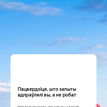
Пацвердзіце, што запыты
адпраўлялі вы, а не робат