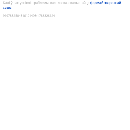
Калі ў вас узніклі праблемы, калі ласка, скарыстайце
формай зваротнай
сувязі
9197852504516121496
:
1786326124