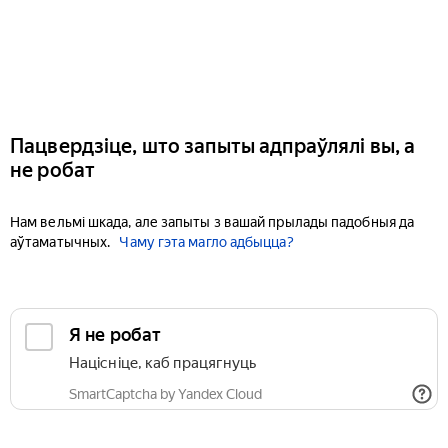
Пацвердзіце, што запыты адпраўлялі вы, а
не робат
Нам вельмі шкада, але запыты з вашай прылады падобныя да
аўтаматычных.
Чаму гэта магло адбыцца?
Я не робат
Націсніце, каб працягнуць
SmartCaptcha by Yandex Cloud