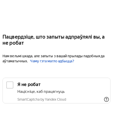
Пацвердзіце, што запыты адпраўлялі вы, а
не робат
Нам вельмі шкада, але запыты з вашай прылады падобныя да
аўтаматычных.
Чаму гэта магло адбыцца?
Я не робат
Націсніце, каб працягнуць
SmartCaptcha by Yandex Cloud