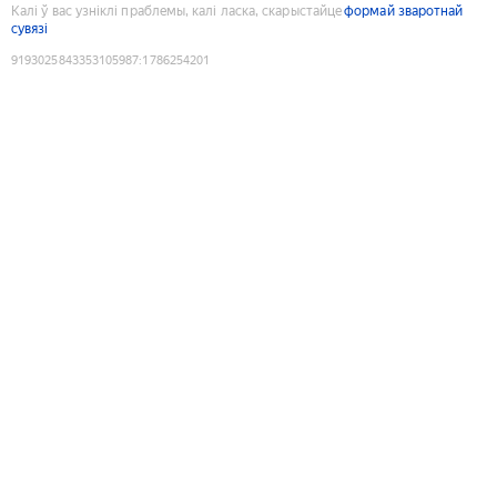
Калі ў вас узніклі праблемы, калі ласка, скарыстайце
формай зваротнай
сувязі
9193025843353105987
:
1786254201