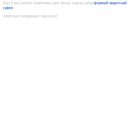
Калі ў вас узніклі праблемы, калі ласка, скарыстайце
формай зваротнай
сувязі
9189216477474080569
:
1786197437