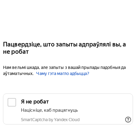
Пацвердзіце, што запыты адпраўлялі вы, а
не робат
Нам вельмі шкада, але запыты з вашай прылады падобныя да
аўтаматычных.
Чаму гэта магло адбыцца?
Я не робат
Націсніце, каб працягнуць
SmartCaptcha by Yandex Cloud