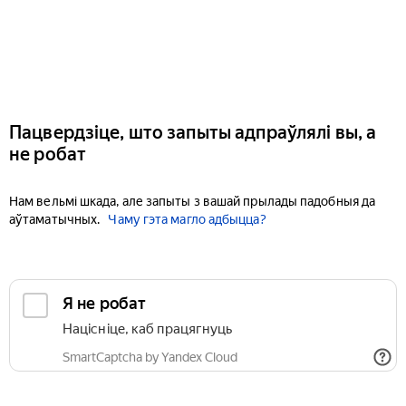
Пацвердзіце, што запыты адпраўлялі вы, а
не робат
Нам вельмі шкада, але запыты з вашай прылады падобныя да
аўтаматычных.
Чаму гэта магло адбыцца?
Я не робат
Націсніце, каб працягнуць
SmartCaptcha by Yandex Cloud