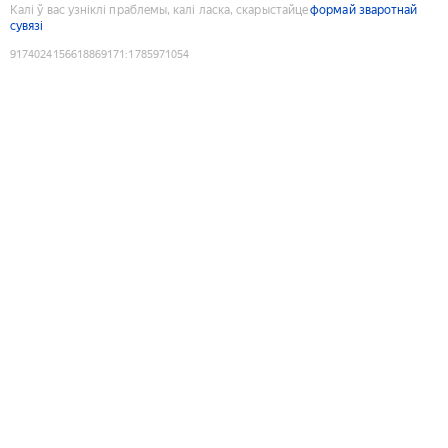
Калі ў вас узніклі праблемы, калі ласка, скарыстайце
формай зваротнай
сувязі
9174024156618869171
:
1785971054