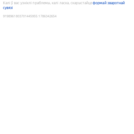
Калі ў вас узніклі праблемы, калі ласка, скарыстайце
формай зваротнай
сувязі
9198961803701445955
:
1786342654