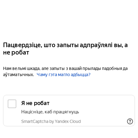
Пацвердзіце, што запыты адпраўлялі вы, а
не робат
Нам вельмі шкада, але запыты з вашай прылады падобныя да
аўтаматычных.
Чаму гэта магло адбыцца?
Я не робат
Націсніце, каб працягнуць
SmartCaptcha by Yandex Cloud