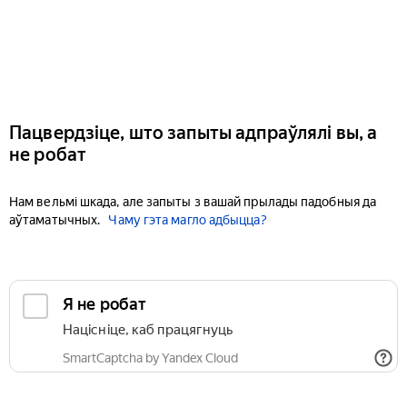
Пацвердзіце, што запыты адпраўлялі вы, а
не робат
Нам вельмі шкада, але запыты з вашай прылады падобныя да
аўтаматычных.
Чаму гэта магло адбыцца?
Я не робат
Націсніце, каб працягнуць
SmartCaptcha by Yandex Cloud