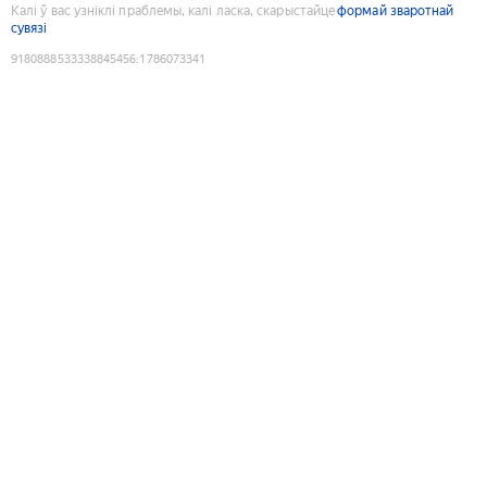
Калі ў вас узніклі праблемы, калі ласка, скарыстайце
формай зваротнай
сувязі
9180888533338845456
:
1786073341