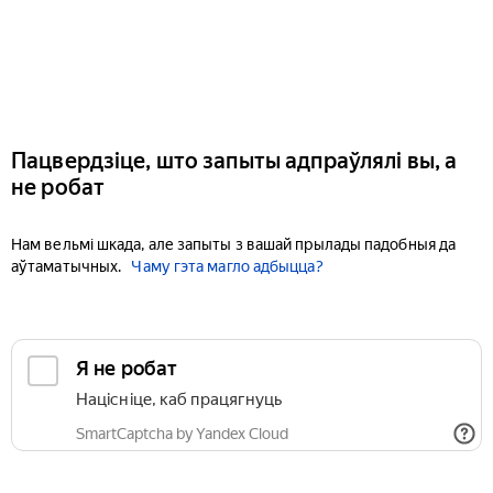
Пацвердзіце, што запыты адпраўлялі вы, а
не робат
Нам вельмі шкада, але запыты з вашай прылады падобныя да
аўтаматычных.
Чаму гэта магло адбыцца?
Я не робат
Націсніце, каб працягнуць
SmartCaptcha by Yandex Cloud