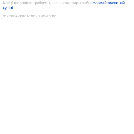
Калі ў вас узніклі праблемы, калі ласка, скарыстайце
формай зваротнай
сувязі
9173906491961403812
:
1785969301