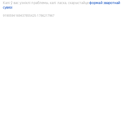
Калі ў вас узніклі праблемы, калі ласка, скарыстайце
формай зваротнай
сувязі
9190594169437855425
:
1786217967