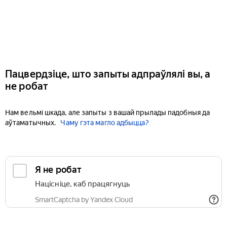
Пацвердзіце, што запыты адпраўлялі вы, а
не робат
Нам вельмі шкада, але запыты з вашай прылады падобныя да
аўтаматычных.
Чаму гэта магло адбыцца?
Я не робат
Націсніце, каб працягнуць
SmartCaptcha by Yandex Cloud