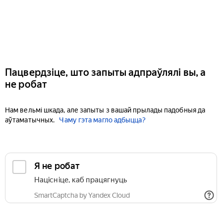
Пацвердзіце, што запыты адпраўлялі вы, а
не робат
Нам вельмі шкада, але запыты з вашай прылады падобныя да
аўтаматычных.
Чаму гэта магло адбыцца?
Я не робат
Націсніце, каб працягнуць
SmartCaptcha by Yandex Cloud