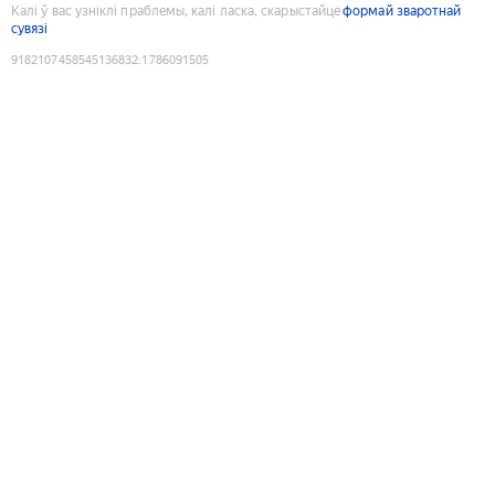
Калі ў вас узніклі праблемы, калі ласка, скарыстайце
формай зваротнай
сувязі
9182107458545136832
:
1786091505