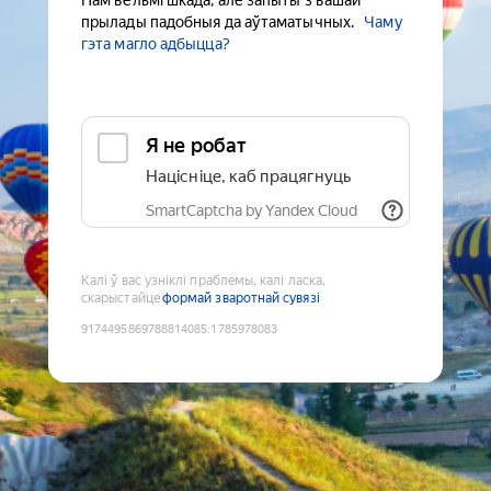
Нам вельмі шкада, але запыты з вашай
прылады падобныя да аўтаматычных.
Чаму
гэта магло адбыцца?
Я не робат
Націсніце, каб працягнуць
SmartCaptcha by Yandex Cloud
Калі ў вас узніклі праблемы, калі ласка,
скарыстайце
формай зваротнай сувязі
9174495869788814085
:
1785978083