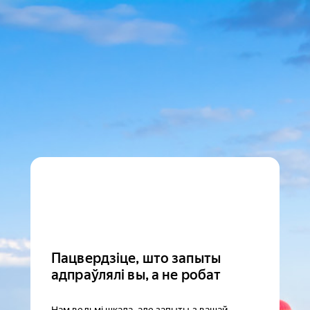
Пацвердзіце, што запыты
адпраўлялі вы, а не робат