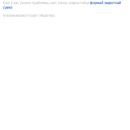
Калі ў вас узніклі праблемы, калі ласка, скарыстайце
формай зваротнай
сувязі
9193949405940715338
:
1786267963