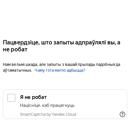
Пацвердзіце, што запыты адпраўлялі вы, а
не робат
Нам вельмі шкада, але запыты з вашай прылады падобныя да
аўтаматычных.
Чаму гэта магло адбыцца?
Я не робат
Націсніце, каб працягнуць
SmartCaptcha by Yandex Cloud