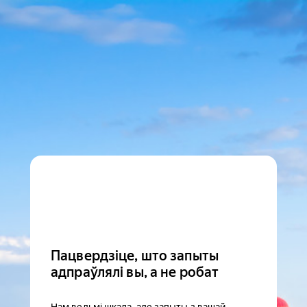
Пацвердзіце, што запыты
адпраўлялі вы, а не робат