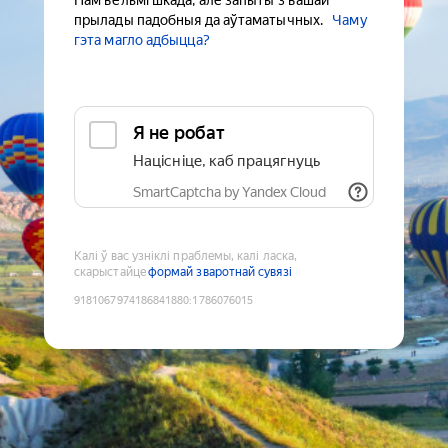
Нам вельмі шкада, але запыты з вашай
прылады падобныя да аўтаматычных.
Чаму
гэта магло адбыцца?
Я не робат
Націсніце, каб працягнуць
SmartCaptcha by Yandex Cloud
Калі ў вас узніклі праблемы, калі ласка,
скарыстайце
формай зваротнай сувязі
9181067974186841880
:
1786076015