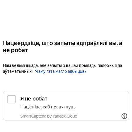
Пацвердзіце, што запыты адпраўлялі вы, а
не робат
Нам вельмі шкада, але запыты з вашай прылады падобныя да
аўтаматычных.
Чаму гэта магло адбыцца?
Я не робат
Націсніце, каб працягнуць
SmartCaptcha by Yandex Cloud