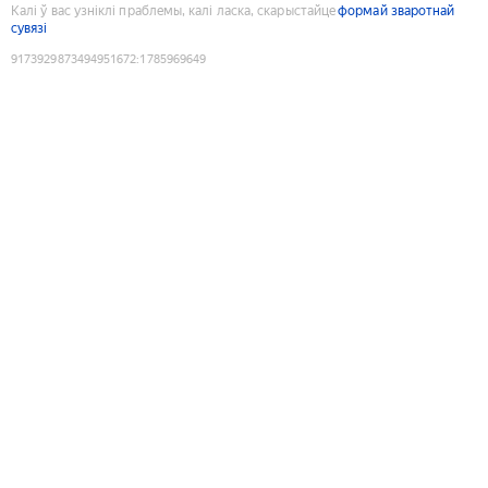
Калі ў вас узніклі праблемы, калі ласка, скарыстайце
формай зваротнай
сувязі
9173929873494951672
:
1785969649