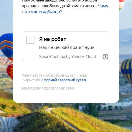
Нам вельмі шкада, але запыты з вашай
прылады падобныя да аўтаматычных.
Чаму
гэта магло адбыцца?
Я не робат
Націсніце, каб працягнуць
SmartCaptcha by Yandex Cloud
Калі ў вас узніклі праблемы, калі ласка,
скарыстайце
формай зваротнай сувязі
9184512890144321727
:
1786127348