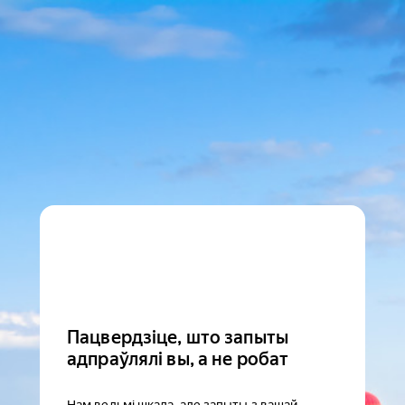
Пацвердзіце, што запыты
адпраўлялі вы, а не робат