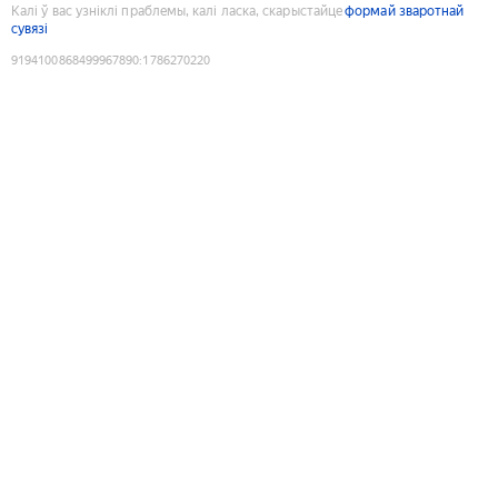
Калі ў вас узніклі праблемы, калі ласка, скарыстайце
формай зваротнай
сувязі
9194100868499967890
:
1786270220