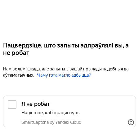
Пацвердзіце, што запыты адпраўлялі вы, а
не робат
Нам вельмі шкада, але запыты з вашай прылады падобныя да
аўтаматычных.
Чаму гэта магло адбыцца?
Я не робат
Націсніце, каб працягнуць
SmartCaptcha by Yandex Cloud