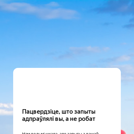
Пацвердзіце, што запыты
адпраўлялі вы, а не робат