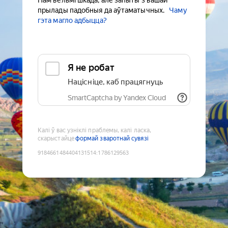
Нам вельмі шкада, але запыты з вашай
прылады падобныя да аўтаматычных.
Чаму
гэта магло адбыцца?
Я не робат
Націсніце, каб працягнуць
SmartCaptcha by Yandex Cloud
Калі ў вас узніклі праблемы, калі ласка,
скарыстайце
формай зваротнай сувязі
9184661484404131514
:
1786129563