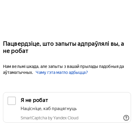
Пацвердзіце, што запыты адпраўлялі вы, а
не робат
Нам вельмі шкада, але запыты з вашай прылады падобныя да
аўтаматычных.
Чаму гэта магло адбыцца?
Я не робат
Націсніце, каб працягнуць
SmartCaptcha by Yandex Cloud