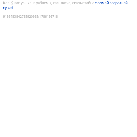
Калі ў вас узніклі праблемы, калі ласка, скарыстайце
формай зваротнай
сувязі
9186483842785920665
:
1786156718