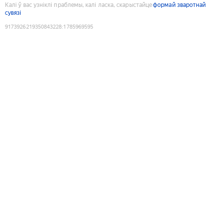
Калі ў вас узніклі праблемы, калі ласка, скарыстайце
формай зваротнай
сувязі
9173926219350843228
:
1785969595