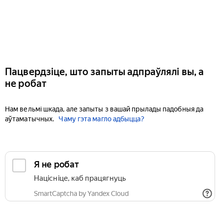
Пацвердзіце, што запыты адпраўлялі вы, а
не робат
Нам вельмі шкада, але запыты з вашай прылады падобныя да
аўтаматычных.
Чаму гэта магло адбыцца?
Я не робат
Націсніце, каб працягнуць
SmartCaptcha by Yandex Cloud