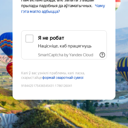
Нам вельмі шкада, але запыты з вашай
прылады падобныя да аўтаматычных.
Чаму
гэта магло адбыцца?
Я не робат
Націсніце, каб працягнуць
SmartCaptcha by Yandex Cloud
Калі ў вас узніклі праблемы, калі ласка,
скарыстайце
формай зваротнай сувязі
9184425175436545431
:
1786126041