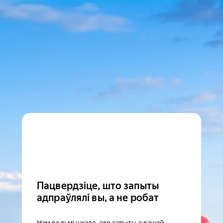
Пацвердзіце, што запыты
адпраўлялі вы, а не робат