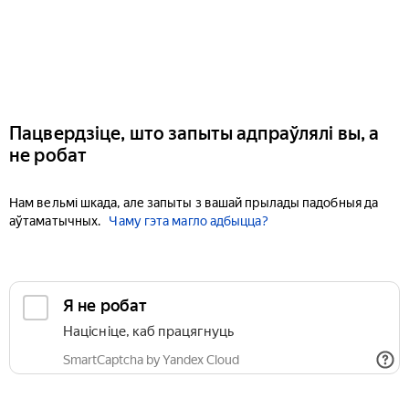
Пацвердзіце, што запыты адпраўлялі вы, а
не робат
Нам вельмі шкада, але запыты з вашай прылады падобныя да
аўтаматычных.
Чаму гэта магло адбыцца?
Я не робат
Націсніце, каб працягнуць
SmartCaptcha by Yandex Cloud