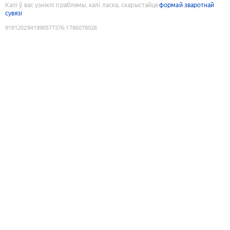
Калі ў вас узніклі праблемы, калі ласка, скарыстайце
формай зваротнай
сувязі
9181202941990577376
:
1786078026