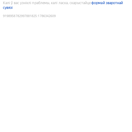
Калі ў вас узніклі праблемы, калі ласка, скарыстайце
формай зваротнай
сувязі
9198958782997881825
:
1786342609