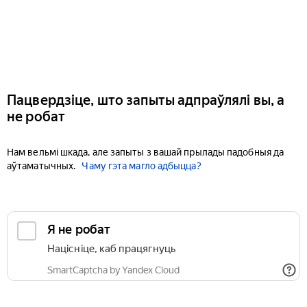
Пацвердзіце, што запыты адпраўлялі вы, а
не робат
Нам вельмі шкада, але запыты з вашай прылады падобныя да
аўтаматычных.
Чаму гэта магло адбыцца?
Я не робат
Націсніце, каб працягнуць
SmartCaptcha by Yandex Cloud