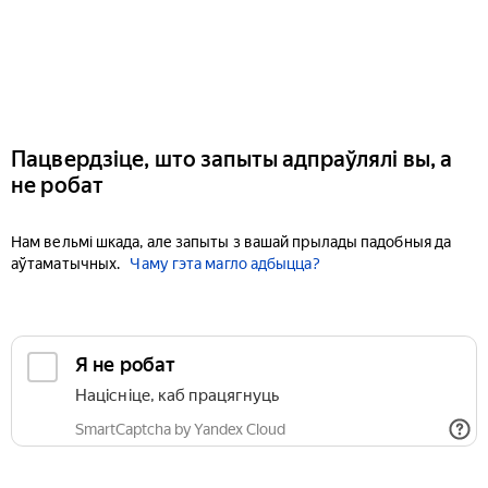
Пацвердзіце, што запыты адпраўлялі вы, а
не робат
Нам вельмі шкада, але запыты з вашай прылады падобныя да
аўтаматычных.
Чаму гэта магло адбыцца?
Я не робат
Націсніце, каб працягнуць
SmartCaptcha by Yandex Cloud