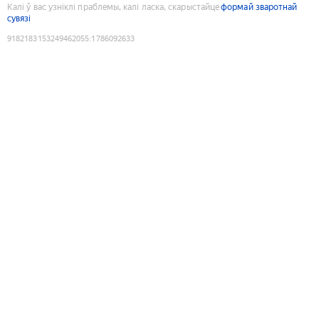
Калі ў вас узніклі праблемы, калі ласка, скарыстайце
формай зваротнай
сувязі
9182183153249462055
:
1786092633