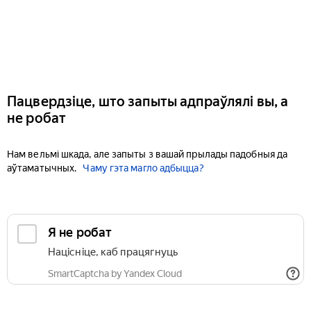
Пацвердзіце, што запыты адпраўлялі вы, а
не робат
Нам вельмі шкада, але запыты з вашай прылады падобныя да
аўтаматычных.
Чаму гэта магло адбыцца?
Я не робат
Націсніце, каб працягнуць
SmartCaptcha by Yandex Cloud