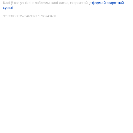
Калі ў вас узніклі праблемы, калі ласка, скарыстайце
формай зваротнай
сувязі
9192303003578469072
:
1786243430