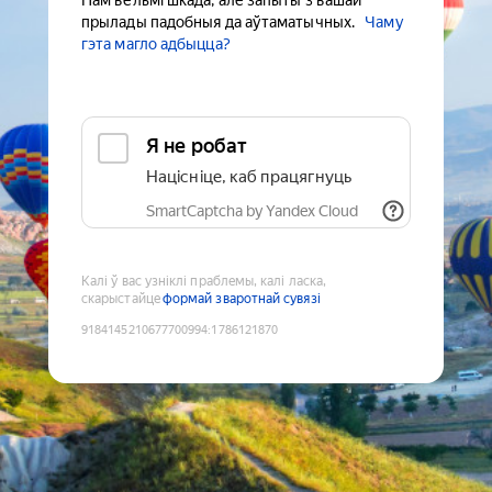
Нам вельмі шкада, але запыты з вашай
прылады падобныя да аўтаматычных.
Чаму
гэта магло адбыцца?
Я не робат
Націсніце, каб працягнуць
SmartCaptcha by Yandex Cloud
Калі ў вас узніклі праблемы, калі ласка,
скарыстайце
формай зваротнай сувязі
9184145210677700994
:
1786121870