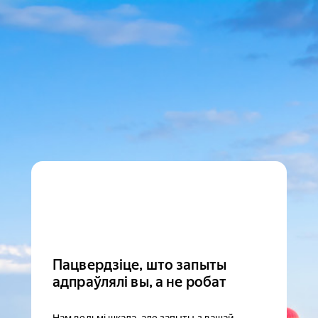
Пацвердзіце, што запыты
адпраўлялі вы, а не робат