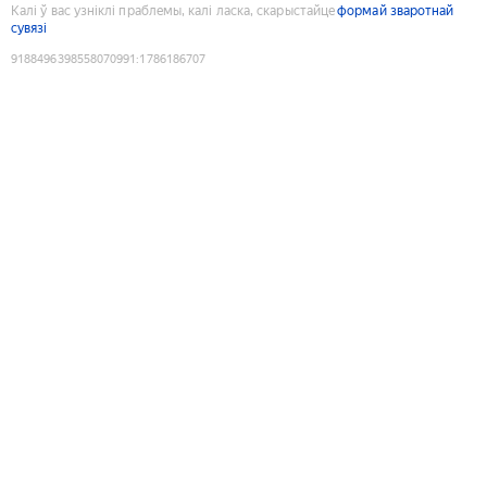
Калі ў вас узніклі праблемы, калі ласка, скарыстайце
формай зваротнай
сувязі
9188496398558070991
:
1786186707