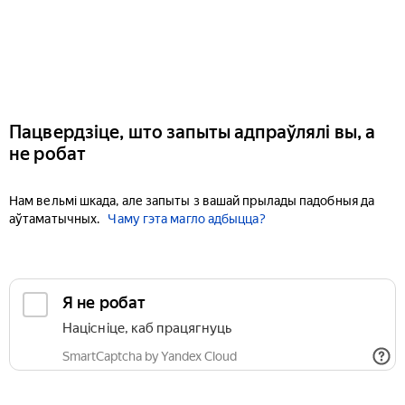
Пацвердзіце, што запыты адпраўлялі вы, а
не робат
Нам вельмі шкада, але запыты з вашай прылады падобныя да
аўтаматычных.
Чаму гэта магло адбыцца?
Я не робат
Націсніце, каб працягнуць
SmartCaptcha by Yandex Cloud