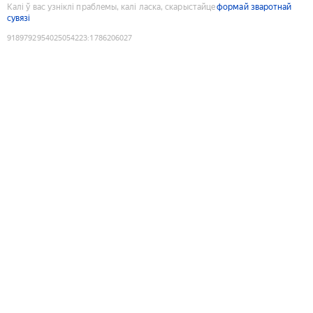
Калі ў вас узніклі праблемы, калі ласка, скарыстайце
формай зваротнай
сувязі
9189792954025054223
:
1786206027