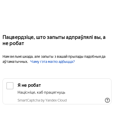
Пацвердзіце, што запыты адпраўлялі вы, а
не робат
Нам вельмі шкада, але запыты з вашай прылады падобныя да
аўтаматычных.
Чаму гэта магло адбыцца?
Я не робат
Націсніце, каб працягнуць
SmartCaptcha by Yandex Cloud