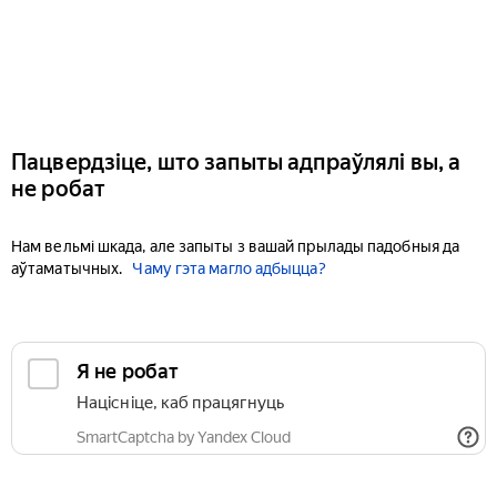
Пацвердзіце, што запыты адпраўлялі вы, а
не робат
Нам вельмі шкада, але запыты з вашай прылады падобныя да
аўтаматычных.
Чаму гэта магло адбыцца?
Я не робат
Націсніце, каб працягнуць
SmartCaptcha by Yandex Cloud