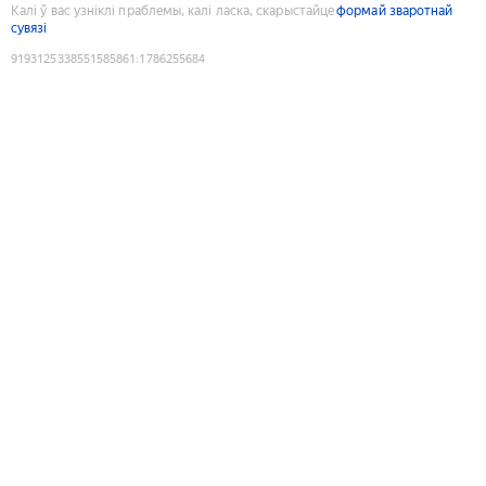
Калі ў вас узніклі праблемы, калі ласка, скарыстайце
формай зваротнай
сувязі
9193125338551585861
:
1786255684